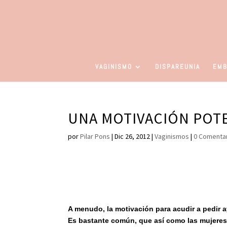
VAGINISMO
DISPAREUNIA
EMB
UNA MOTIVACIÓN POT
por
Pilar Pons
|
Dic 26, 2012
|
Vaginismos
|
0 Comenta
Im
A menudo, la motivación para acudir a pedir a
Es bastante común, que así como las mujeres