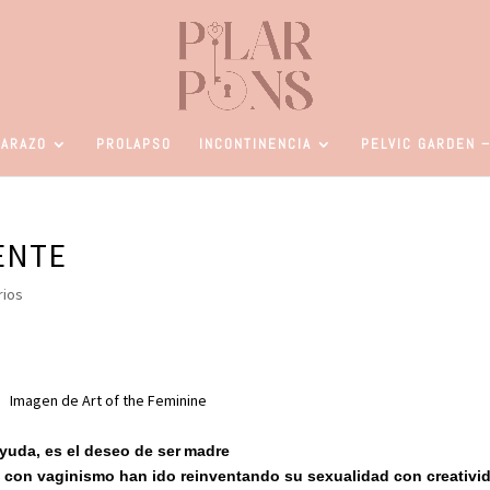
ARAZO
PROLAPSO
INCONTINENCIA
PELVIC GARDEN –
ENTE
rios
agen de Art of the Feminine
yuda, es el deseo de ser
madre
 con vaginismo han ido reinventando su sexualidad con creativi