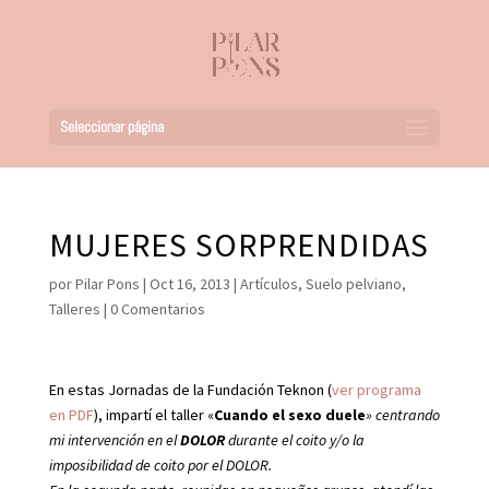
Seleccionar página
MUJERES SORPRENDIDAS
por
Pilar Pons
|
Oct 16, 2013
|
Artículos
,
Suelo pelviano
,
Talleres
|
0 Comentarios
En estas Jornadas de la Fundación Teknon (
ver programa
en PDF
), impartí el taller «
Cuando el sexo duele
» centrando
mi intervención en el
DOLOR
durante el coito y/o la
imposibilidad de coito por el DOLOR.