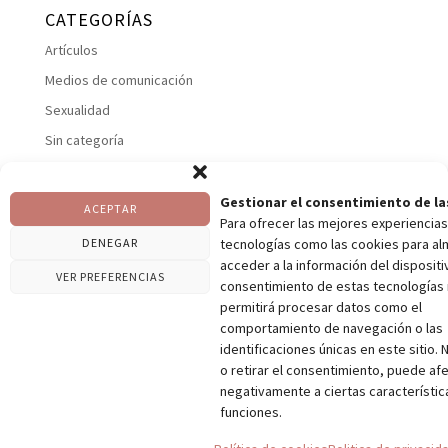
CATEGORÍAS
Artículos
Medios de comunicación
Sexualidad
Sin categoría
Suelo pelviano
Talleres
Gestionar el consentimiento de la
ACEPTAR
Para ofrecer las mejores experiencias
Uncategorized
DENEGAR
tecnologías como las cookies para al
Vaginismos
acceder a la información del dispositiv
VER PREFERENCIAS
consentimiento de estas tecnologías
permitirá procesar datos como el
comportamiento de navegación o las
identificaciones únicas en este sitio. 
Politica de privacidad
Contacto
o retirar el consentimiento, puede af
Pilar Pons
Pelvic Garden – El Blog
negativamente a ciertas característic
funciones.
@ Copyright Pilar Pons / Designed by Andrés García &