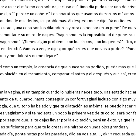
 a usar el máximo con soltura, incluso el último día pudo usar uno de crist
me dijo “`parece un cohete”. Los aparatos que usamos dieron los máximos
on dos de mis dedos, sin problemas. Al despedirme le dije “Ya no tienes
curada, una cosa son los dilatadores y otra es pensar en un pene”. De nue
desmontarle su muro de naipes. “Vaginismo es la imposibilidad de penetrac
es vaginismo”. “¿Tienes algún problema con los chicos, con los penes?” “No, 
en directo”. Vamos a ver, le dije ¿por qué crees que no vas a poder? “Pue
tada y me dolerá y no me dejaré”
d como un templo, la creencia de que nunca se ha podido, pueda más que 
volución en el tratamiento, comparar el antes y el después y aun así, cre
en la vagina, ni un tampón cuando lo hubieras necesitado. Has estado haci
iento de tu cuerpo, hasta conseguir un confort vaginal incluso con algo muy
ía, que tu tono ha bajado y que tu dilatación es máxima. Te puedo hacer 
s vaginismo y si te molesta un poco la primera vez de tu coito, será por f
 seguro que, si te dejas llevar por la excitación, será un éxito, ya que la
o es suficiente para que te lo creas? Me miraba con unos ojos grandes y
cada día, ponte notas por las paredes, dilo en voz alta… ¿ok? Y recuerda q