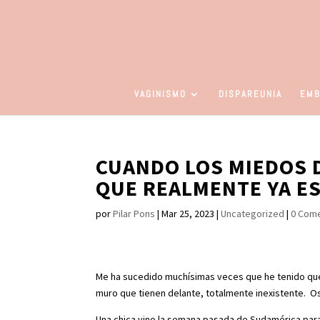
VAGINISMO
DISPAREUNIA
EMB
CUANDO LOS MIEDOS 
QUE REALMENTE YA E
por
Pilar Pons
|
Mar 25, 2023
|
Uncategorized
|
0 Come
Me ha sucedido muchísimas veces que he tenido que
muro que tienen delante, totalmente inexistente. O
Una chica vino la semana pasada de Sudamérica para q