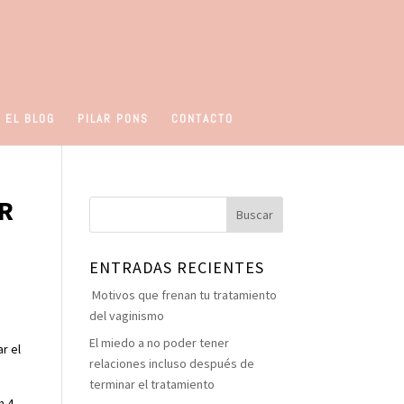
 EL BLOG
PILAR PONS
CONTACTO
R
ENTRADAS RECIENTES
Motivos que frenan tu tratamiento
del vaginismo
El miedo a no poder tener
r el
relaciones incluso después de
terminar el tratamiento
n 4