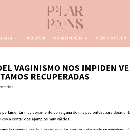
ARAZO
PROLAPSO
INCONTINENCIA
PELVIC GARDEN –
DEL VAGINISMO NOS IMPIDEN VE
STAMOS RECUPERADAS
ntarios
 parlamentar muy seriamente con alguna de mis pacientes, para desmonta
s voy a contar dos ejemplos muy válidos.
ue la reconociera, le diera mi opinión y poder dejar atrás su vaginismo. E