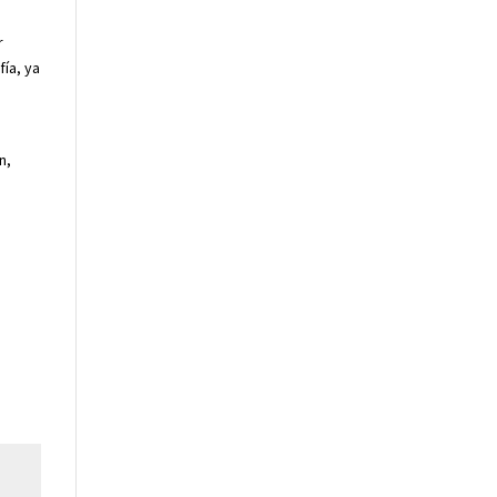
r
fía, ya
n,