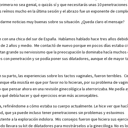
primera no sea genial, o quizás sí y que necesitarás unas 10 penetraciones
Nos reímos mucho en la última sesión y el abrazo fue un exponente de compli
 darme noticias muy buenas sobre su situación. ¿Queda claro el mensaje?
e con una chica del sur de España. Habíamos hablado hace tres años debid
a de 2 años y medio. Me contactó de nuevo porque en pocos días estaba c
a tan grande su nerviosismo que la preocupación la dominaba hacía muchos 
iones con penetración y se podía poner sus dilatadores, aunque el de mayor 
su parto, las experiencias sobre los tactos vaginales, fueron terribles. C
que ella insistía en que por favor no lo hicieran, por su problema de vagi
 que pensar ahora en una revisión ginecológica la aterrorizaba. Me pedía 
a qué debía hacer y qué ejercicios eran más aconsejables.
na, refiriéndome a cómo estaba su cuerpo actualmente. Le hice ver que hac
ad, que ya puede incluso tener penetraciones sin problemas y estuvimos
tente a la exploración indolora. Mis consejos fueron que hiciera sus ejerci
todo llevara su kit de dilatadores para mostrárselos a la ginecóloga. No es l