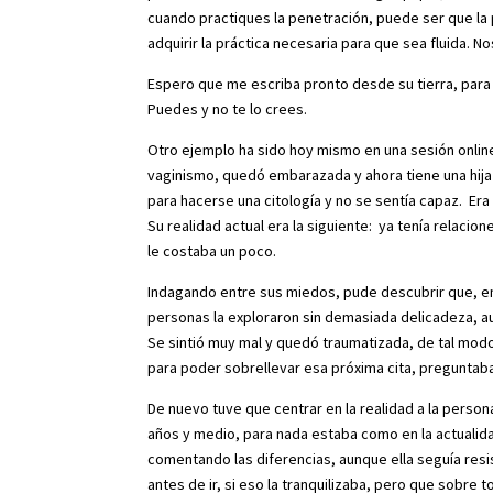
cuando practiques la penetración, puede ser que la 
adquirir la práctica necesaria para que sea fluida. 
Espero que me escriba pronto desde su tierra, para
Puedes y no te lo crees.
Otro ejemplo ha sido hoy mismo en una sesión onlin
vaginismo, quedó embarazada y ahora tiene una hij
para hacerse una citología y no se sentía capaz. Er
Su realidad actual era la siguiente: ya tenía relac
le costaba un poco.
Indagando entre sus miedos, pude descubrir que, en 
personas la exploraron sin demasiada delicadeza, aun
Se sintió muy mal y quedó traumatizada, de tal modo
para poder sobrellevar esa próxima cita, preguntab
De nuevo tuve que centrar en la realidad a la perso
años y medio, para nada estaba como en la actualid
comentando las diferencias, aunque ella seguía resis
antes de ir, si eso la tranquilizaba, pero que sobre 