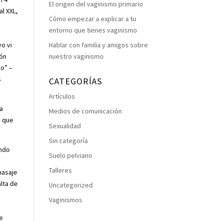
El origen del vaginismo primario
al XXL,
Cómo empezar a explicar a tu
entorno que tienes vaginismo
vo vi
Hablar con familia y amigos sobre
ión
nuestro vaginismo
no” –
s
CATEGORÍAS
Artículos
la
Medios de comunicación
o que
Sexualidad
Sin categoría
endo
Suelo pelviano
Talleres
masaje
alta de
Uncategorized
Vaginismos
ue