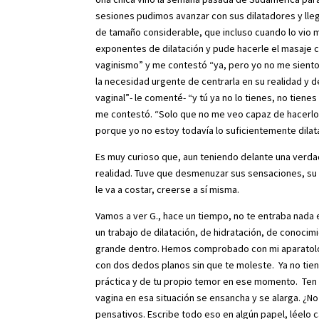
sesiones pudimos avanzar con sus dilatadores y llegar
de tamaño considerable, que incluso cuando lo vio 
exponentes de dilatación y pude hacerle el masaje c
vaginismo” y me contestó “ya, pero yo no me siento 
la necesidad urgente de centrarla en su realidad y 
vaginal”- le comenté- “y tú ya no lo tienes, no tien
me contestó. “Solo que no me veo capaz de hacerlo 
porque yo no estoy todavía lo suficientemente dila
Es muy curioso que, aun teniendo delante una verda
realidad. Tuve que desmenuzar sus sensaciones, su e
le va a costar, creerse a sí misma.
Vamos a ver G., hace un tiempo, no te entraba nada 
un trabajo de dilatación, de hidratación, de conocim
grande dentro. Hemos comprobado con mi aparatolog
con dos dedos planos sin que te moleste. Ya no tiene
práctica y de tu propio temor en ese momento. Ten por
vagina en esa situación se ensancha y se alarga. ¿N
pensativos. Escribe todo eso en algún papel, léelo 