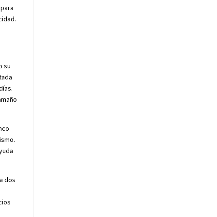
 para
cidad.
o su
itada
días.
tamaño
inco
nismo.
ayuda
ía dos
cios
o