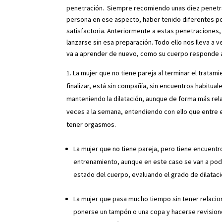
penetración. Siempre recomiendo unas diez penetrac
persona en ese aspecto, haber tenido diferentes po
satisfactoria. Anteriormente a estas penetraciones,
lanzarse sin esa preparación. Todo ello nos lleva a v
va a aprender de nuevo, como su cuerpo responde a e
La mujer que no tiene pareja al terminar el trata
finalizar, está sin compañía, sin encuentros habitua
manteniendo la dilatación, aunque de forma más rela
veces a la semana, entendiendo con ello que entre e
tener orgasmos.
La mujer que no tiene pareja, pero tiene encuent
entrenamiento, aunque en este caso se van a pode
estado del cuerpo, evaluando el grado de dilataci
La mujer que pasa mucho tiempo sin tener relacio
ponerse un tampón o una copa y hacerse revisione