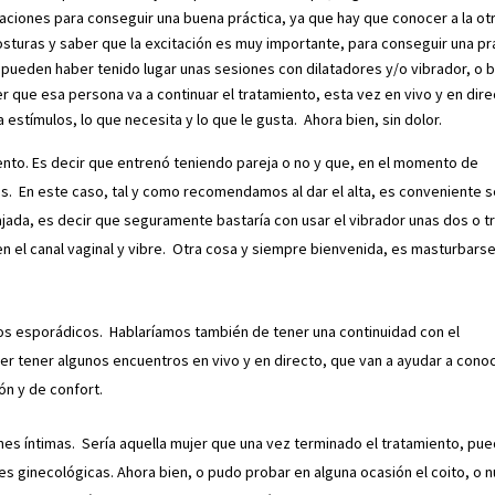
iones para conseguir una buena práctica, ya que hay que conocer a la ot
sturas y saber que la excitación es muy importante, para conseguir una pr
 pueden haber tenido lugar unas sesiones con dilatadores y/o vibrador, o 
er que esa persona va a continuar el tratamiento, esta vez en vivo y en dire
stímulos, lo que necesita y lo que le gusta. Ahora bien, sin dolor.
miento. Es decir que entrenó teniendo pareja o no y que, en el momento de
les. En este caso, tal y como recomendamos al dar el alta, es conveniente s
jada, es decir que seguramente bastaría con usar el vibrador unas dos o t
n el canal vaginal y vibre. Otra cosa y siempre bienvenida, es masturbarse
ros esporádicos. Hablaríamos también de tener una continuidad con el
r tener algunos encuentros en vivo y en directo, que van a ayudar a conoc
ón y de confort.
nes íntimas. Sería aquella mujer que una vez terminado el tratamiento, pu
s ginecológicas. Ahora bien, o pudo probar en alguna ocasión el coito, o 