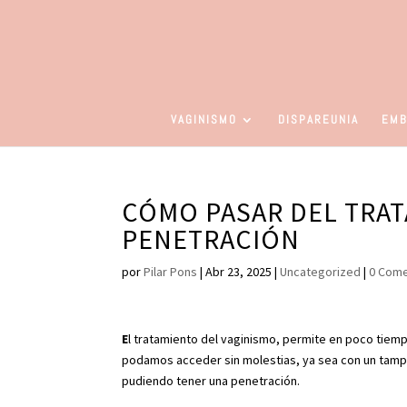
VAGINISMO
DISPAREUNIA
EMB
CÓMO PASAR DEL TRAT
PENETRACIÓN
por
Pilar Pons
|
Abr 23, 2025
|
Uncategorized
|
0 Come
E
l tratamiento del vaginismo, permite en poco tiempo,
podamos acceder sin molestias, ya sea con un tampó
pudiendo tener una penetración.