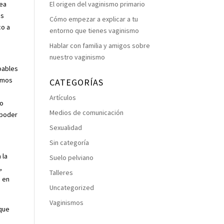
sea
El origen del vaginismo primario
os
Cómo empezar a explicar a tu
co a
entorno que tienes vaginismo
a
Hablar con familia y amigos sobre
nuestro vaginismo
pables
demos
CATEGORÍAS
Artículos
 o
Medios de comunicación
 poder
Sexualidad
Sin categoría
 la
Suelo pelviano
,
Talleres
o en
Uncategorized
Vaginismos
 que