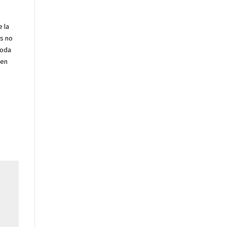
e la
os no
toda
 en