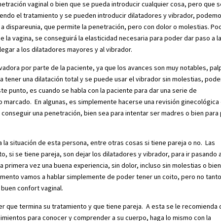
netración vaginal o bien que se pueda introducir cualquier cosa, pero que 
iendo el tratamiento y se pueden introducir dilatadores y vibrador, podem
 a dispareunia, que permite la penetración, pero con dolor o molestias. Po
e la vagina, se conseguirá la elasticidad necesaria para poder dar paso a l
llegar a los dilatadores mayores y al vibrador.
adora por parte de la paciente, ya que los avances son muy notables, pal
 a tener una dilatación total y se puede usar el vibrador sin molestias, po
este punto, es cuando se habla con la paciente para dar una serie de
vo marcado. En algunas, es simplemente hacerse una revisión ginecológica
ía conseguir una penetración, bien sea para intentar ser madres o bien para
a situación de esta persona, entre otras cosas si tiene pareja o no. Las
, si se tiene pareja, son dejar los dilatadores y vibrador, para ir pasando a
a primera vez una buena experiencia, sin dolor, incluso sin molestias o bien
momento vamos a hablar simplemente de poder tener un coito, pero no tant
 buen confort vaginal.
er que termina su tratamiento y que tiene pareja. A esta se le recomienda
imientos para conocer y comprender a su cuerpo, haga lo mismo con la