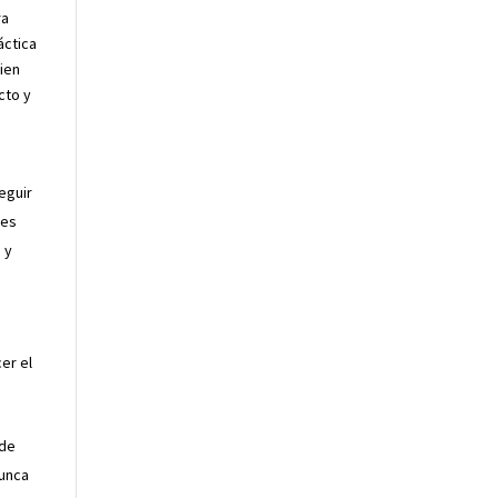
ra
áctica
bien
cto y
eguir
res
 y
er el
ede
nunca