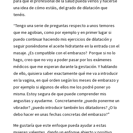
para que el profesional de la salud pueda verlos y hacerse
una idea de cómo estáis, del grado de dilatación que
tenéis.
“Tengo una serie de preguntas respecto a unos temores
que me agobian, como por ejemplo y en primer lugar si
puedo continuar haciendo mis ejercicios de dilatación y
seguir poniéndome el aceite hidratante en la entrada con el
masaje. ¿Es compatible con el embarazo? Porque si no lo
hago, creo que no voy a poder pasar por los exámenes
médicos que me esperan durante la gestación. Y hablando
de ello, quisiera saber exactamente qué me va a introducir
en la vagina, en qué orden según los meses de embarazo y
por ejemplo si algunos de ellos me los podré poner yo
misma. Estoy segura de que puede comprender mis
angustias y ayudarme. Concretamente ¿puedo ponerme un
vibrador? ¿puedo introducir también los dilatadores? ¿O lo
debo hacer en unas fechas concretas del embarazo?”
Me gustaría que este enfoque pueda ayudar a estas
mujeres valientes, dando un enfoque abierto y positivo,