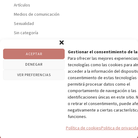
Artículos
Medios de comunicación
Sexualidad
Sin categoría
Suelo pelviano
Talleres
Gestionar el consentimiento de la
ACEPTAR
Para ofrecer las mejores experiencias
Uncategorized
DENEGAR
tecnologías como las cookies para al
Vaginismos
acceder a la información del dispositiv
VER PREFERENCIAS
consentimiento de estas tecnologías
permitirá procesar datos como el
comportamiento de navegación o las
identificaciones únicas en este sitio. 
Politica de privacidad
Contacto
o retirar el consentimiento, puede af
Pilar Pons
Pelvic Garden – El Blog
negativamente a ciertas característic
funciones.
@ Copyright Pilar Pons / Designed by Andrés García &
Política de cookies
Politica de privacid
Aina Llobet