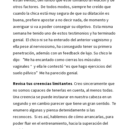
están viendo, del rumbo que esté tomando la relación y de
otros factores. De todos modos, siempre he creído que
cuando la chica está muy segura de que su dilatación es
buena, prefiere apostar a no decir nada, de momento y
averiguar si va a poder conseguir su objetivo. Esta misma
semana he tenido uno de estos testimonios y ha terminado
genial. El chico ni se ha enterado del anterior vaginismo y
ella pese al nerviosismo, ha conseguido tener su primera
penetración, además con un feedback de lujo. Su chico le
dijo: ”Me ha encantado como cierras los músculos
vaginales “ y ella le contestó “es que hago ejercicios del
suelo pélvico” Me ha parecido genial.
Revisa tus creencias limitantes
. Creo sinceramente que
no somos capaces de tenerlas en cuenta, al menos todas.
Una creencia se puede instaurar en nuestra cabeza en un
segundo y en cambio parecer que tiene un gran sentido. Te
enumero algunas y piensa detenidamente si las
reconoces. Si es así, hablemos de cómo arrancarlas, para
poder fluir en el entrenamiento, hacia la superación del