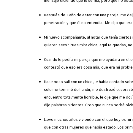
mensaje diciendo que lo sentía, pero que no est
Después de 1 año de estar con una pareja, me dejó
penetración y que él no entendía. Me dijo que era
Mi nuevo acompañante, al notar que tenía ciertos
quieren sexo? Pues mira chica, aquí te quedas, no
Cuando le pedí a mi pareja que me ayudara en el e
contestó que eso era cosa mía, que era mi probl
Hace poco salí con un chico, le había contado sob
solo me terminó de hundir, me destrozó el corazó
encuentro totalmente horrible, le dije que me do
dijo palabras hirientes. Creo que nunca podré olv
Llevo muchos años viviendo con el que hoy es mi m
que con otras mujeres que había estado. Los prim