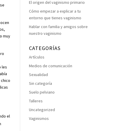
El origen del vaginismo primario
 se
Cómo empezar a explicar a tu
entorno que tienes vaginismo
nocen
Hablar con familia y amigos sobre
os,
nuestro vaginismo
no muy
CATEGORÍAS
ero
Artículos
Medios de comunicación
o les
había
Sexualidad
 chico
Sin categoría
licas
Suelo pelviano
Talleres
Uncategorized
ndo el
Vaginismos
n