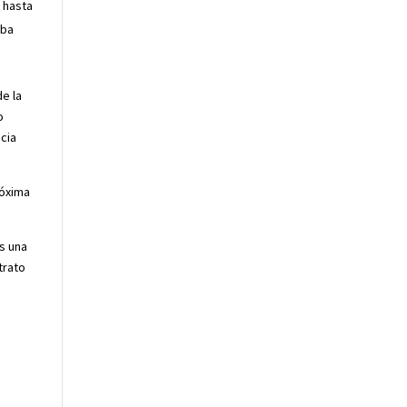
, hasta
aba
e la
o
ncia
róxima
s una
trato