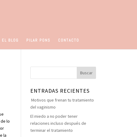
 EL BLOG
PILAR PONS
CONTACTO
ENTRADAS RECIENTES
Motivos que frenan tu tratamiento
del vaginismo
rse
El miedo a no poder tener
 de lo
relaciones incluso después de
por
terminar el tratamiento
e la