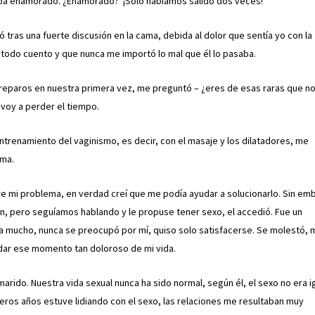
aba enamorado. ¿Enamorado? ¡Solo habíamos salido dos veces!
 tras una fuerte discusión en la cama, debida al dolor que sentía yo con la
 todo cuento y que nunca me importó lo mal que él lo pasaba.
 reparos en nuestra primera vez, me preguntó – ¿eres de esas raras que n
 voy a perder el tiempo.
ntrenamiento del vaginismo, es decir, con el masaje y los dilatadores, me
ema.
re mi problema, en verdad creí que me podía ayudar a solucionarlo. Sin em
n, pero seguíamos hablando y le propuse tener sexo, el accedió. Fue un
lía mucho, nunca se preocupó por mí, quiso solo satisfacerse. Se molestó,
idar ese momento tan doloroso de mi vida.
arido. Nuestra vida sexual nunca ha sido normal, según él, el sexo no era i
eros años estuve lidiando con el sexo, las relaciones me resultaban muy