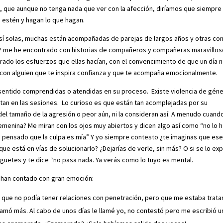
al, que aunque no tenga nada que ver con la afección, diríamos que siempre
 estén y hagan lo que hagan.
 sí solas, muchas están acompañadas de parejas de largos años y otras co
. Y me he encontrado con historias de compañeros y compañeras maravillos
orado los esfuerzos que ellas hacían, con el convencimiento de que un día 
r con alguien que te inspira confianza y que te acompaña emocionalmente.
sentido comprendidas o atendidas en su proceso. Existe violencia de gén
tan en las sesiones. Lo curioso es que están tan acomplejadas por su
del tamaño de la agresión o peor aún, ni la consideran así. A menudo cuand
femenina? Me miran con los ojos muy abiertos y dicen algo así como “no lo 
 pensado que la culpa es mía” Y yo siempre contesto ¿te imaginas que ese
ue está en vías de solucionarlo? ¿Dejarías de verle, sin más? O si se lo exp
juguetes y te dice “no pasa nada. Ya verás como lo tuyo es mental.
 han contado con gran emoción:
, que no podía tener relaciones con penetración, pero que me estaba trata
llamó más. Al cabo de unos días le llamé yo, no contestó pero me escribió u