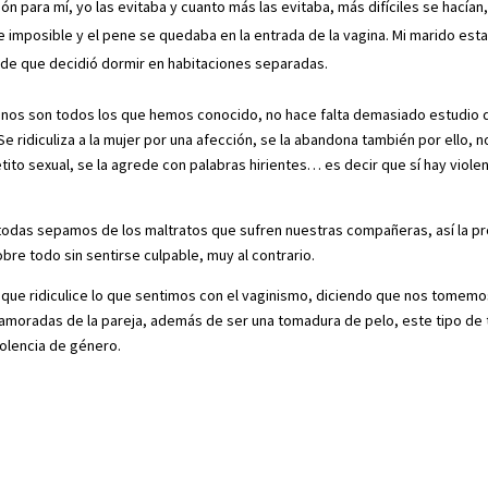
ón para mí, yo las evitaba y cuanto más las evitaba, más difíciles se hacían
 imposible y el pene se quedaba en la entrada de la vagina. Mi marido est
 de que decidió dormir en habitaciones separadas.
os son todos los que hemos conocido, no hace falta demasiado estudio d
Se ridiculiza a la mujer por una afección, se la abandona también por ello, n
etito sexual, se la agrede con palabras hirientes… es decir que sí hay viole
e todas sepamos de los maltratos que sufren nuestras compañeras, así la p
bre todo sin sentirse culpable, muy al contrario.
que ridiculice lo que sentimos con el vaginismo, diciendo que nos tomemo
amoradas de la pareja, además de ser una tomadura de pelo, este tipo de 
iolencia de género.