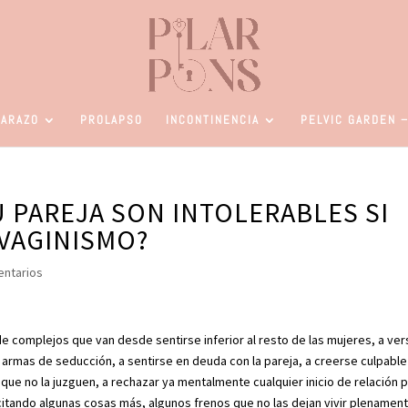
ARAZO
PROLAPSO
INCONTINENCIA
PELVIC GARDEN –
U PAREJA SON INTOLERABLES SI
VAGINISMO?
entarios
de complejos que van desde sentirse inferior al resto de las mujeres, a ve
armas de seducción, a sentirse en deuda con la pareja, a creerse culpable
que no la juzguen, a rechazar ya mentalmente cualquier inicio de relación 
citando algunas cosas más, algunos frenos que no las dejan vivir plenament