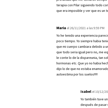
terapia con Pilar siguiendo todo c
que era imposible y ver que es un
Maria
el 26/11/2021 a las 9:59 PM
Yo he tenido una experiencia parec
poco tiempo. Yo siempre habia teni
que mi cuerpo cambiara debido a u
que todo seria igual pero no, me eq
le conte lo de la dispareunia, tan s
hormonas etc. Que yo no habia hech
dijo lo de que no estaba enamorado. 
autoestima por los suelos!!!!!
Isabel
el 10/12/20
Yo también tuve una
después de pasar u