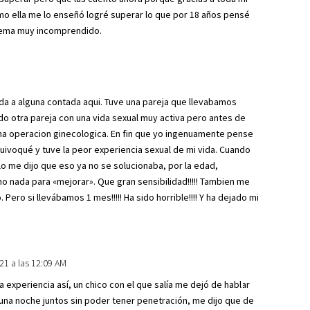
omo ella me lo enseñó logré superar lo que por 18 años pensé
 tema muy incomprendido.
Respond
ida a alguna contada aqui. Tuve una pareja que llevabamos
do otra pareja con una vida sexual muy activa pero antes de
na operacion ginecologica. En fin que yo ingenuamente pense
uivoqué y tuve la peor experiencia sexual de mi vida. Cuando
olo me dijo que eso ya no se solucionaba, por la edad,
o nada para «mejorar». Que gran sensibilidad!!!!! Tambien me
Pero si llevábamos 1 mes!!!!! Ha sido horrible!!!! Y ha dejado mi
21 a las 12:09 AM
Respond
 experiencia así, un chico con el que salía me dejó de hablar
na noche juntos sin poder tener penetración, me dijo que de