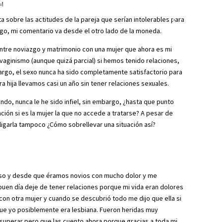
PM
Respond
a sobre las actitudes de la pareja que serían intolerables para
go, mi comentario va desde el otro lado de la moneda.
entre noviazgo y matrimonio con una mujer que ahora es mi
 vaginismo (aunque quizá parcial) si hemos tenido relaciones,
rgo, el sexo nunca ha sido completamente satisfactorio para
a hija llevamos casi un año sin tener relaciones sexuales.
endo, nunca le he sido infiel, sin embargo, ¿hasta que punto
ión si es la mujer la que no accede a tratarse? A pesar de
ligarla tampoco ¿Cómo sobrellevar una situación así?
Respond
oso y desde que éramos novios con mucho dolor y me
 buen día deje de tener relaciones porque mi vida eran dolores
con otra mujer y cuando se descubrió todo me dijo que ella si
y que yo posiblemente era lesbiana. Fueron heridas muy
uperar pero que las cuento ahora porque gracias a toda mi