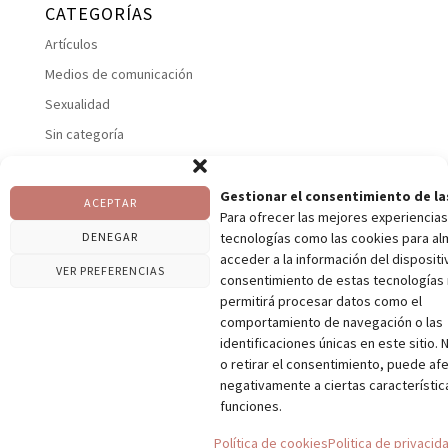
CATEGORÍAS
Artículos
Medios de comunicación
Sexualidad
Sin categoría
Suelo pelviano
Talleres
Gestionar el consentimiento de la
ACEPTAR
Para ofrecer las mejores experiencias
Uncategorized
DENEGAR
tecnologías como las cookies para al
Vaginismos
acceder a la información del dispositiv
VER PREFERENCIAS
consentimiento de estas tecnologías
permitirá procesar datos como el
comportamiento de navegación o las
identificaciones únicas en este sitio. 
Politica de privacidad
Contacto
o retirar el consentimiento, puede af
Pilar Pons
Pelvic Garden – El Blog
negativamente a ciertas característic
funciones.
@ Copyright Pilar Pons / Designed by Andrés García &
Política de cookies
Politica de privacid