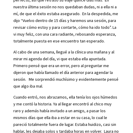
perfecto, así que retrasó su viaje quince días más. En
nuestra última sesión no nos quedaban dudas, ni a ella ni a
mí, de que el éxito estaba asegurado. En la despedida, me
dijo “Vuelvo dentro de 15 días y haremos una sesión, para
revisar cómo estoy y para contarte, cómo ha ido todo”. La
vi muy feliz, con una cara radiante, rebosando esperanza,
totalmente puesta en ese encuentro tan esperado.
Al cabo de una semana, llegué a la clínica una mañana y al
mirar mi agenda del día, vi que estaba ella apuntada.
Primero pensé que era un error, pero al preguntar me
dijeron que había llamado el día anterior para agendar la
sesión. Me sorprendió muchísimo y evidentemente pensé
que algo iba mal.
Cuando entró, nos abrazamos, ella tenía los ojos húmedos
y me contó la historia. Ya al llegar encontró al chico muy
raro y además había invitado a un amigo, a pasar los
mismos días que ella iba a estar en su casa, lo cual le
pareció totalmente fuera de lugar. Estaba huidizo, casi sin
hablar, les dejaba solos y tardaba horas en volver. Laura no