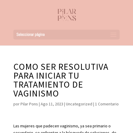
Seleccionar página
COMO SER RESOLUTIVA
PARA INICIAR TU
TRATAMIENTO DE
VAGINISMO
por
Pilar Pons
|
Ago 11, 2023
|
Uncategorized
|
1 Comentario
Las mujeres que padecen vaginismo, ya sea primario o
secundario, se enfrentan a la búsqueda de soluciones, de