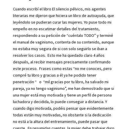
Cuando escribí el libro El silencio pélvico, mis agentes
literarias me dijeron que hiciera un libro de autoayuda, que
leyéndolo se pudieran curar las mujeres. Yo puse todo mi
empeño en no escatimar detalles del tratamiento,
respondiendo a su petición de “cuéntalo TODO” y terminé
el manual de vaginismo, contenta de su contenido, aunque
no estaba muy segura de si con solo seguirlo se iban a
resolver los casos. Esto me ha quedado claro 4 años
después, al recibir mensajes precisamente confirmando
este proceso. Frases como estas “no me conoces, pero
compré tu libro y gracias a él ya he podido tener
penetración “ o “mil gracias por tu libro, ha salvado mi
pareja, ya no tengo vaginismo”, me han demostrado que si
una mujer está muy motivada y tiene un perfil de persona
luchadora y decidida, lo puede conseguir a distancia. Y
cuando digo motivada, podéis pensar que evidentemente
todas están muy motivadas, no obstante si la dedicación
no está a la altura del entrenamiento, puede pasar que
cueste. En resumidas cuentas, la mujer debe trabajar duro